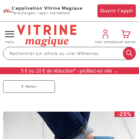
L’application Vitrine Magique
x
Ouvrir l’appli
Téléchargez l’appli maintenant
Changer
Menu
Mon compte
Mon panier
de
navigation
5 € ou 10 € de réduction* - profitez-en vite →
Retour
-25%