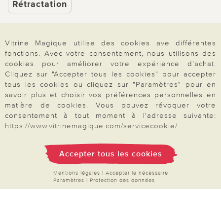
Rétractation
Vitrine Magique utilise des cookies ave différentes
fonctions. Avec votre consentement, nous utilisons des
Paiement & Livraison
cookies pour améliorer votre expérience d'achat.
Cliquez sur "Accepter tous les cookies" pour accepter
tous les cookies ou cliquez sur "Paramètres" pour en
À propos de nous
savoir plus et choisir vos préférences personnelles en
matière de cookies. Vous pouvez révoquer votre
consentement à tout moment à l'adresse suivante:
https://www.vitrinemagique.com/servicecookie/
Besoin d'aide?
Accepter tous les cookies
Mentions légales
|
CGV
|
Données & liberté
|
Vie privée & cookies
Mentions légales
|
Accepter le nécessaire
Prix en Euro, TVA légale incluse
Paramètres
|
Protection des données
©2026 Vitrine Magique