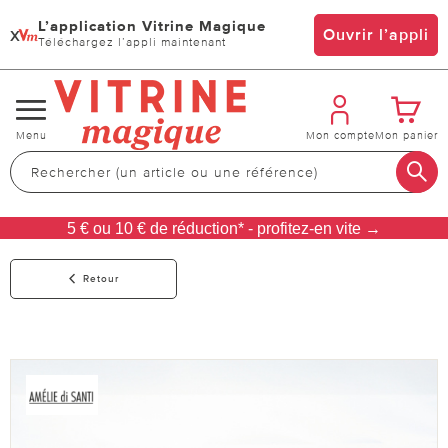
L’application Vitrine Magique
x
Ouvrir l’appli
Téléchargez l’appli maintenant
Changer
Menu
Mon compte
Mon panier
de
navigation
5 € ou 10 € de réduction* - profitez-en vite →
Retour