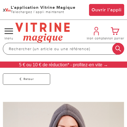
L’application Vitrine Magique
x
Ouvrir l’appli
Téléchargez l’appli maintenant
Changer
Menu
Mon compte
Mon panier
de
navigation
5 € ou 10 € de réduction* - profitez-en vite →
Retour