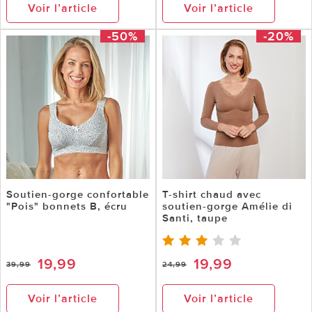
Voir l’article
Voir l’article
-50%
-20%
Soutien-gorge confortable
T-shirt chaud avec
"Pois" bonnets B, écru
soutien-gorge Amélie di
Santi, taupe
19,99
19,99
39,99
24,99
Voir l’article
Voir l’article