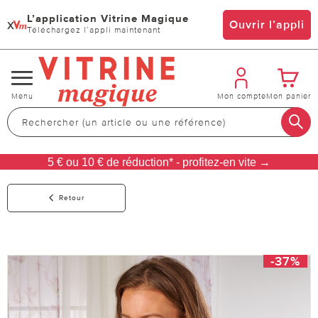
L’application Vitrine Magique
x
Ouvrir l’appli
Téléchargez l’appli maintenant
Changer
Menu
Mon compte
Mon panier
de
navigation
5 € ou 10 € de réduction* - profitez-en vite →
Retour
-37%