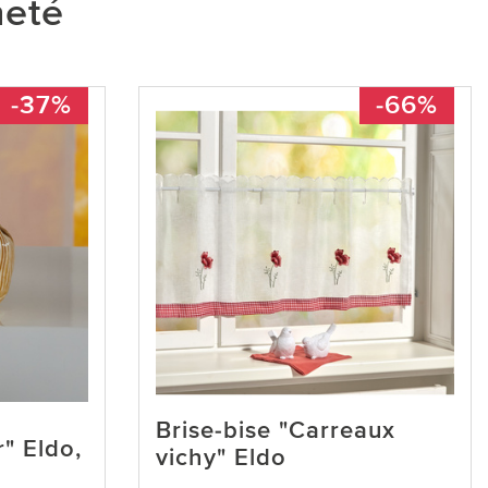
heté
-37%
-66%
Brise-bise "Carreaux
" Eldo,
vichy" Eldo