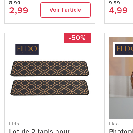
8,99
9,99
2,99
4,99
Voir l’article
-50%
Eldo
Eldo
Lot de 2 tapis pour
Photoph