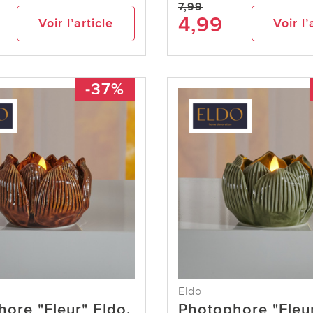
7,99
4,99
Voir l’article
Voir l’
-37%
Eldo
ore "Fleur" Eldo,
Photophore "Fleur