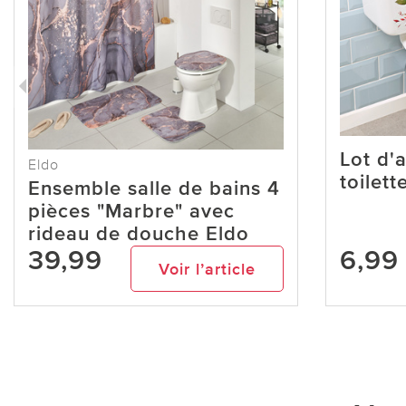
Lot d'
Eldo
toilett
Ensemble salle de bains 4
pièces "Marbre" avec
rideau de douche Eldo
39,99
6,99
Voir l’article