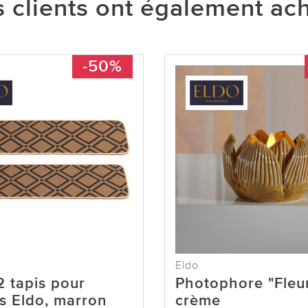
 clients ont également ac
-50%
Eldo
2 tapis pour
Photophore "Fleur
s Eldo, marron
crème