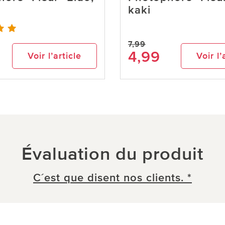
kaki
7,99
4,99
Voir l’article
Voir l’
Évaluation du produit
C´est que disent nos clients. *