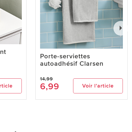
nt
Porte-serviettes
autoadhésif Clarsen
14,99
6,99
rticle
Voir l’article