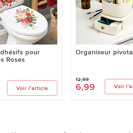
adhésifs pour
Organiseur pivota
es Roses
12,99
6,99
Voir l’a
Voir l’article