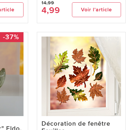
14,99
4,99
article
Voir l’article
-37%
Décoration de fenêtre
" Eldo,