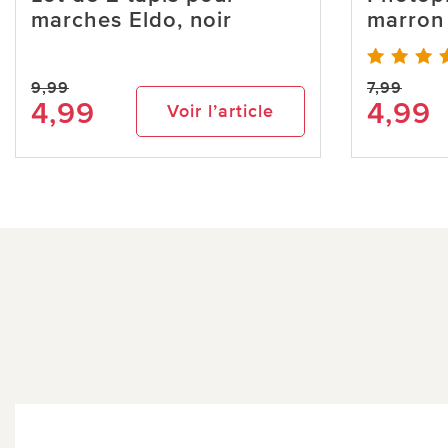
marches Eldo, noir
marron
9,99
7,99
4,99
4,99
Voir l’article