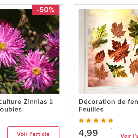
-50%
culture Zinnias à
Décoration de fen
doubles
Feuilles
4,99
Voir l’article
Voir l’