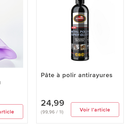
Pâte à polir antirayures
u
24,99
Voir l’article
article
(99,96 / 1l)