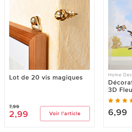
Home De
Lot de 20 vis magiques
Décorat
3D Fleu
7,99
6,99
2,99
Voir l’article