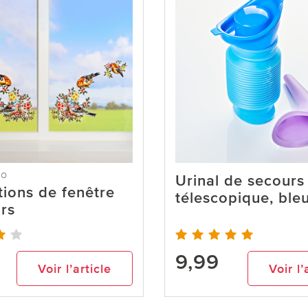
co
Urinal de secours
ions de fenêtre
télescopique, ble
rs
9,99
Voir l’article
Voir l’