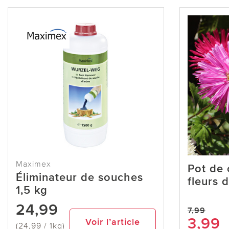
Maximex
Pot de 
Éliminateur de souches
fleurs 
1,5 kg
24,99
7,99
3,99
Voir l’article
(24,99 / 1kg)