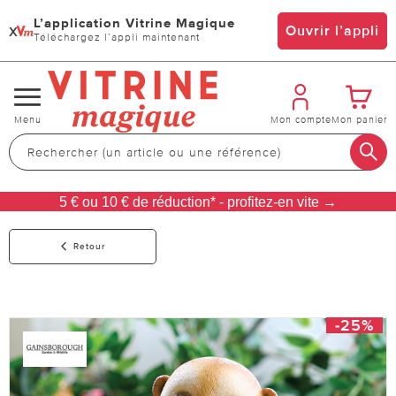
L’application Vitrine Magique
x
Ouvrir l’appli
Téléchargez l’appli maintenant
Changer
Menu
Mon compte
Mon panier
de
navigation
5 € ou 10 € de réduction* - profitez-en vite →
Retour
-25%