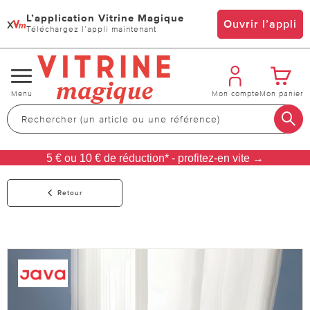
L’application Vitrine Magique
x
Ouvrir l’appli
Téléchargez l’appli maintenant
Changer
Menu
Mon compte
Mon panier
de
navigation
5 € ou 10 € de réduction* - profitez-en vite →
Retour