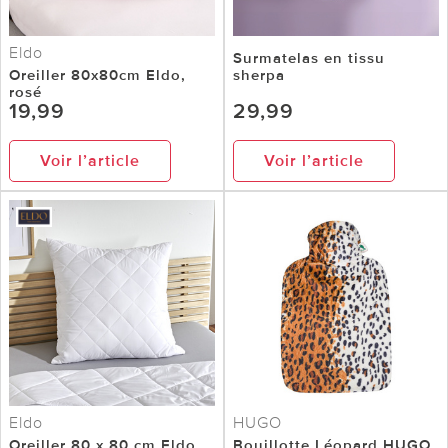
Eldo
Surmatelas en tissu
Oreiller 80x80cm Eldo,
sherpa
rosé
19,99
29,99
Voir l’article
Voir l’article
Eldo
HUGO
Oreiller 80 x 80 cm Eldo
Bouillotte Léopard HUGO