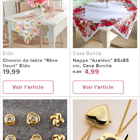
Eldo
Casa Bonita
Chemin de table "Rêve
Nappe "Azalées" 85x85
fleuri" Eldo
cm, Casa Bonita
19,99
4,99
9,99
Voir l’article
Voir l’article