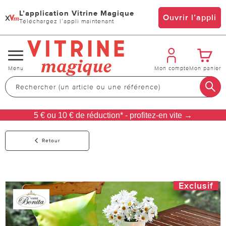
L’application Vitrine Magique
x
Ouvrir l’appli
Téléchargez l’appli maintenant
Changer
Menu
Mon compte
Mon panier
de
navigation
5 € ou 10 € de réduction* - profitez-en vite →
Retour
Exclusif