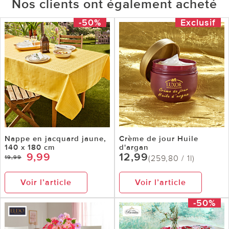
Nos clients ont également acheté
-50%
Exclusif
Nappe en jacquard jaune,
Crème de jour Huile
140 x 180 cm
d'argan
9,99
12,99
(259,80 / 1l)
19,99
Voir l’article
Voir l’article
-50%