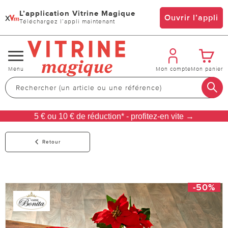
L’application Vitrine Magique
x
Ouvrir l’appli
Téléchargez l’appli maintenant
Changer
Menu
Mon compte
Mon panier
de
navigation
5 € ou 10 € de réduction* - profitez-en vite →
Retour
-50%