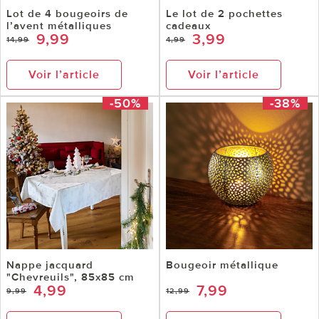
Lot de 4 bougeoirs de
Le lot de 2 pochettes
l’avent métalliques
cadeaux
9,99
3,99
14,99
4,99
Voir l’article
Voir l’article
-50%
-38%
Nappe jacquard
Bougeoir métallique
"Chevreuils", 85x85 cm
4,99
7,99
9,99
12,99