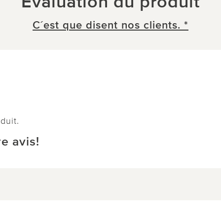
Évaluation du produit
C´est que disent nos clients. *
duit.
e avis!