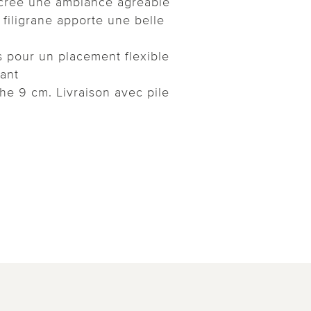
t crée une ambiance agréable
n filigrane apporte une belle
s pour un placement flexible
ant
che 9 cm. Livraison avec pile