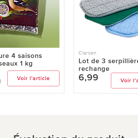
Clarsen
ure 4 saisons
Lot de 3 serpilliè
seaux 1 kg
rechange
6,99
Voir l’article
Voir l’
)