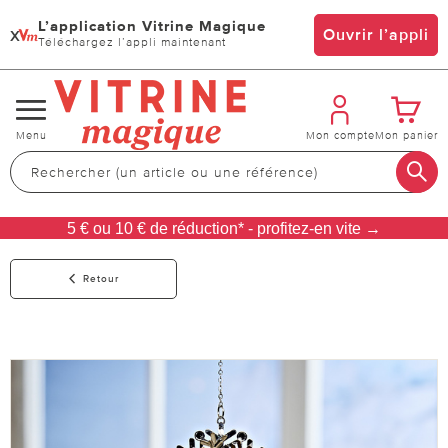
L’application Vitrine Magique
x
Ouvrir l’appli
Téléchargez l’appli maintenant
Changer
Menu
Mon compte
Mon panier
de
navigation
5 € ou 10 € de réduction* - profitez-en vite →
Retour