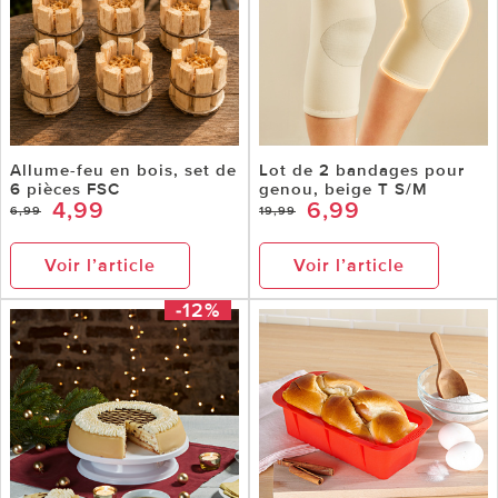
Allume-feu en bois, set de
Lot de 2 bandages pour
6 pièces FSC
genou, beige T S/M
4,99
6,99
6,99
19,99
Voir l’article
Voir l’article
-12%