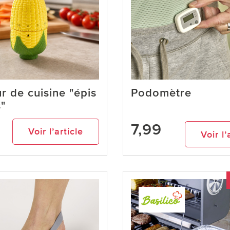
r de cuisine "épis
Podomètre
"
7,99
Voir l’article
Voir l’