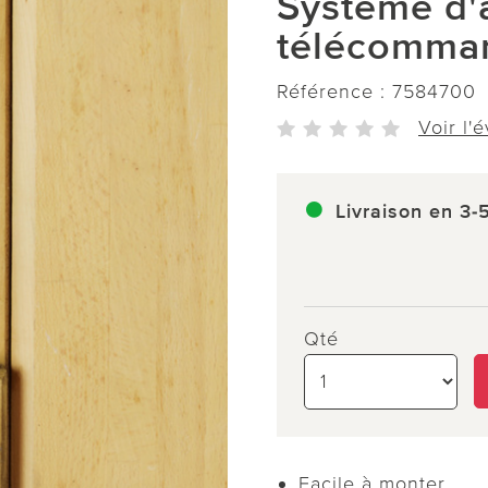
Système d'
télécomma
Référence :
7584700
Voir l'
Livraison en 3-
Qté
Facile à monter