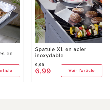
Spatule XL en acier
es en
inoxydable
9,99
6,99
article
Voir l’article