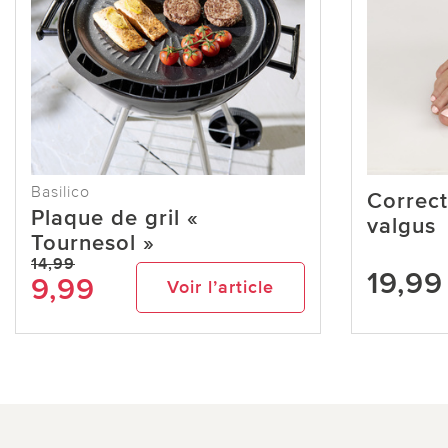
Basilico
Correct
Plaque de gril «
valgus
Tournesol »
14,99
19,99
9,99
Voir l’article