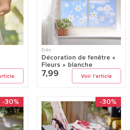
Eldo
Décoration de fenêtre «
Fleurs » blanche
7,99
article
Voir l’article
-30%
-30%