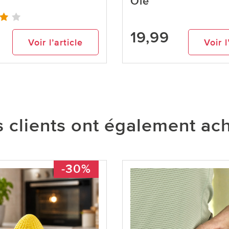
Oie
19,99
Voir l’article
Voir l
 clients ont également ac
-30%