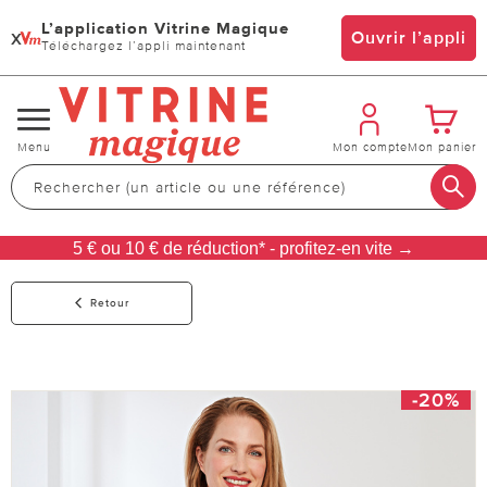
L’application Vitrine Magique
x
Ouvrir l’appli
Téléchargez l’appli maintenant
Changer
Menu
Mon compte
Mon panier
de
navigation
5 € ou 10 € de réduction* - profitez-en vite →
Retour
-20%