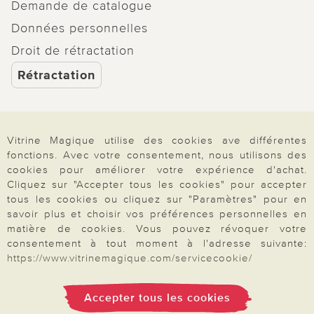
Demande de catalogue
Données personnelles
Droit de rétractation
Rétractation
Vitrine Magique utilise des cookies ave différentes
Paiement & Livraison
fonctions. Avec votre consentement, nous utilisons des
cookies pour améliorer votre expérience d'achat.
Cliquez sur "Accepter tous les cookies" pour accepter
tous les cookies ou cliquez sur "Paramètres" pour en
À propos de nous
savoir plus et choisir vos préférences personnelles en
matière de cookies. Vous pouvez révoquer votre
consentement à tout moment à l'adresse suivante:
Besoin d'aide?
https://www.vitrinemagique.com/servicecookie/
Accepter tous les cookies
Mentions légales
|
CGV
|
Données & liberté
|
Vie privée & cookies