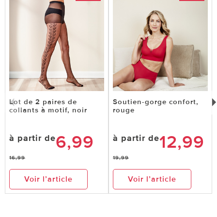
intégré
Trop étroit
0 sur 0 ont trouvé cette évaluation utile.
utile
pas utile
Lot de 2 paires de
Soutien-gorge confort,
collants à motif, noir
rouge
6,99
12,99
à partir de
à partir de
16,99
19,99
Voir l’article
Voir l’article