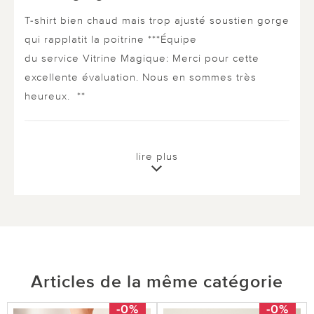
T-shirt bien chaud mais trop ajusté soustien gorge
qui rapplatit la poitrine ***Équipe
du service Vitrine Magique: Merci pour cette
excellente évaluation. Nous en sommes très
heureux. **
0 sur 0 ont trouvé cette évaluation utile.
lire plus
utile
pas utile
le 02.05.2025
sur Danielle SAVIN de JAUNAY MARIGNY
Articles de la même catégorie
Tee-shirt chaud avec soutien gorge
-0%
-0%