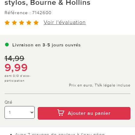
stylos, Bourne & Hollins
Référence :
7142600
Voir l'évaluation
Livraison en 3-5 jours ouvrés
14,99
9,99
dont 0,10 d'eco-
participation
Prix en euro, TVA légale incluse
Qté
Ajouter au panier
Avec 7 crayons de couleur à l'eau néon