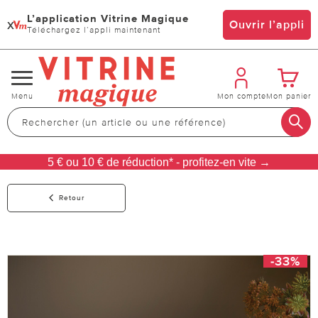
L’application Vitrine Magique
x
Ouvrir l’appli
Téléchargez l’appli maintenant
Changer
Menu
Mon compte
Mon panier
de
navigation
5 € ou 10 € de réduction* - profitez-en vite →
Retour
-33%