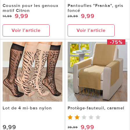
Coussin pour les genoux
Pantoufles "Franka", gris
motif Citron
foncé
9,99
9,99
14,99
29,99
Voir l’article
Voir l’article
-75%
Lot de 4 mi-bas nylon
Protège-fauteuil, caramel
9,99
9,99
39,99