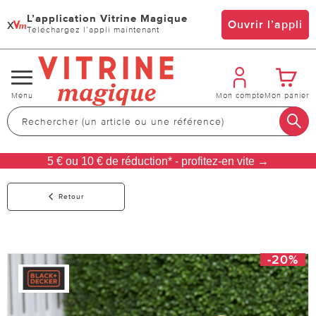
L’application Vitrine Magique
x
Ouvrir l’appli
Téléchargez l’appli maintenant
Changer
Menu
Mon compte
Mon panier
de
navigation
5 € ou 10 € de réduction* - profitez-en vite →
Retour
-20%