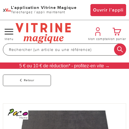
L’application Vitrine Magique
x
Ouvrir l’appli
Téléchargez l’appli maintenant
Changer
Menu
Mon compte
Mon panier
de
navigation
5 € ou 10 € de réduction* - profitez-en vite →
Retour