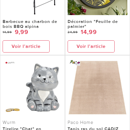
Barbecue au charbon de
Décoration "Feuille de
bois BBQ alpina
palmier"
9,99
14,99
14,99
24,99
Voir l’article
Voir l’article
Wurm
Paco Home
Tirelire "Chat" en
Tapis ras du sol CADIZ