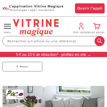
L’application Vitrine Magique
x
Ouvrir l’appli
Téléchargez l’appli maintenant
Changer
Menu
Mon compte
Mon panier
de
navigation
5 € ou 10 € de réduction* - profitez-en vite →
Retour