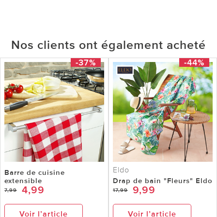
Nos clients ont également acheté
-37%
-44%
Eldo
Barre de cuisine
extensible
Drap de bain "Fleurs" Eldo
4,99
9,99
7,99
17,99
Voir l’article
Voir l’article