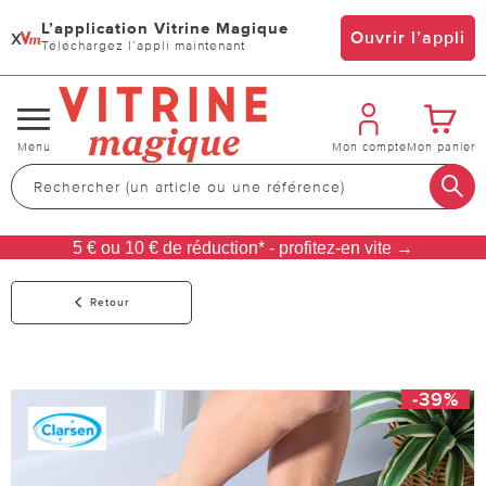
L’application Vitrine Magique
x
Ouvrir l’appli
Téléchargez l’appli maintenant
Changer
Menu
Mon compte
Mon panier
de
navigation
5 € ou 10 € de réduction* - profitez-en vite →
Retour
-39%