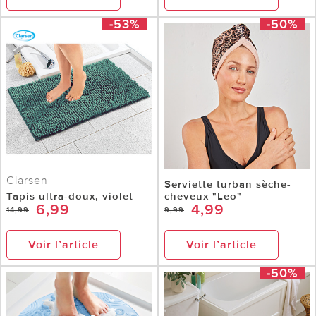
-53%
-50%
Clarsen
Serviette turban sèche-
Tapis ultra-doux, violet
cheveux "Leo"
6,99
4,99
14,99
9,99
Voir l’article
Voir l’article
-50%