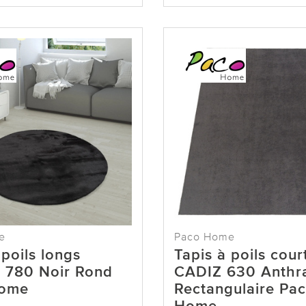
e
Paco Home
 poils longs
Tapis à poils cour
 780 Noir Rond
CADIZ 630 Anthra
Home
Rectangulaire Pa