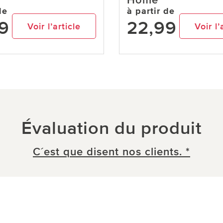
Home
de
à partir de
9
22,99
Voir l’article
Voir l’
Évaluation du produit
C´est que disent nos clients. *