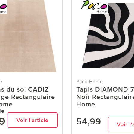
e
Paco Home
as du sol CADIZ
Tapis DIAMOND 
ge Rectangulaire
Noir Rectangulair
Home
Home
de
9
54,99
Voir l’article
Voir l’