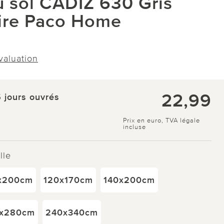
u sol CADIZ 630 Gris
ire Paco Home
évaluation
22,99
5 jours ouvrés
Prix en euro, TVA légale
incluse
lle
x200cm
120x170cm
140x200cm
x280cm
240x340cm