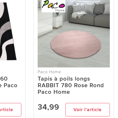
Paco Home
760
Tapis à poils longs
e Paco
RABBIT 780 Rose Rond
Paco Home
34,99
article
Voir l’article