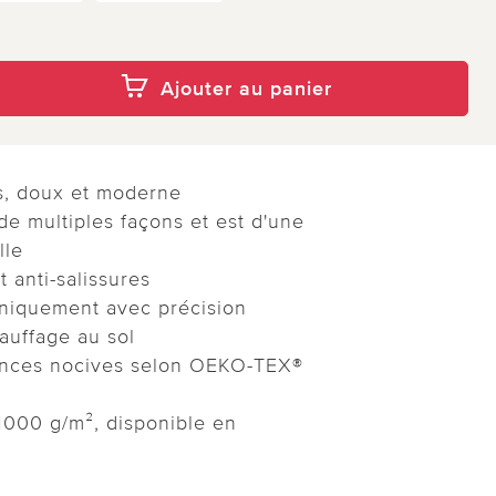
Ajouter au panier
s, doux et moderne
de multiples façons et est d'une
lle
t anti-salissures
aniquement avec précision
auffage au sol
tances nocives selon OEKO-TEX®
1000 g/m², disponible en