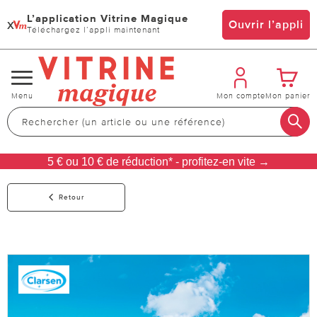
L’application Vitrine Magique
x
Ouvrir l’appli
Téléchargez l’appli maintenant
Changer
Menu
Mon compte
Mon panier
de
navigation
5 € ou 10 € de réduction* - profitez-en vite →
Retour