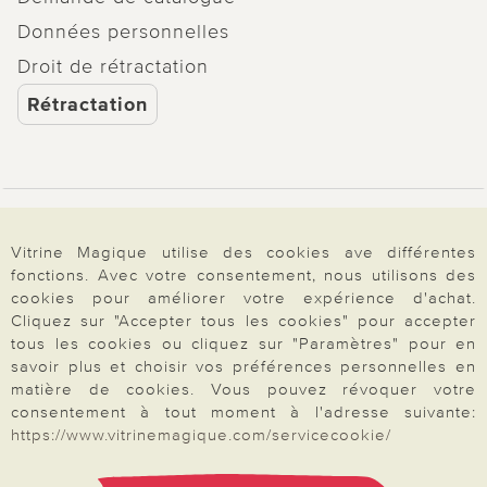
Données personnelles
Droit de rétractation
Rétractation
Paiement & Livraison
Vitrine Magique utilise des cookies ave différentes
fonctions. Avec votre consentement, nous utilisons des
cookies pour améliorer votre expérience d'achat.
À propos de nous
Cliquez sur "Accepter tous les cookies" pour accepter
tous les cookies ou cliquez sur "Paramètres" pour en
savoir plus et choisir vos préférences personnelles en
Besoin d'aide?
matière de cookies. Vous pouvez révoquer votre
consentement à tout moment à l'adresse suivante:
https://www.vitrinemagique.com/servicecookie/
Mentions légales
|
CGV
|
Données & liberté
|
Vie privée & cookies