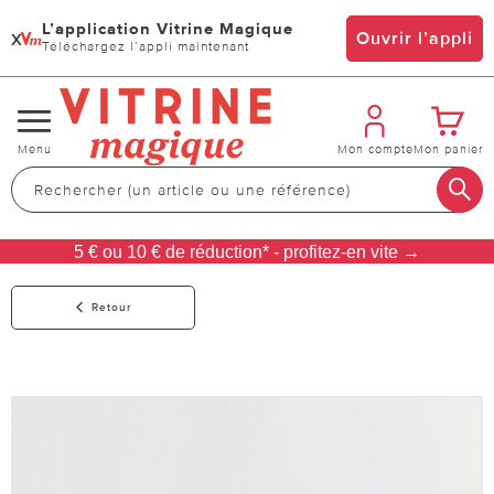
L’application Vitrine Magique
x
Ouvrir l’appli
Téléchargez l’appli maintenant
Changer
Menu
Mon compte
Mon panier
de
navigation
5 € ou 10 € de réduction* - profitez-en vite →
Retour