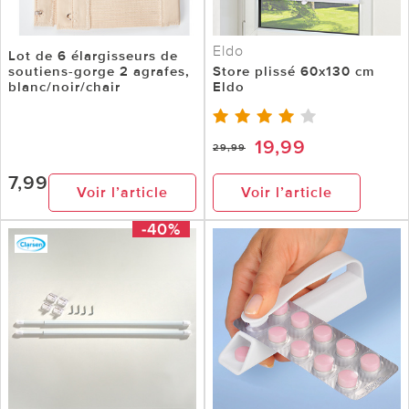
Eldo
Lot de 6 élargisseurs de
soutiens-gorge 2 agrafes,
Store plissé 60x130 cm
blanc/noir/chair
Eldo
19,99
29,99
7,99
Voir l’article
Voir l’article
-40%