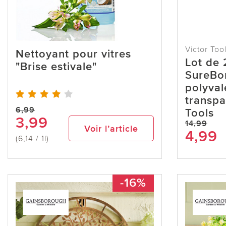
Victor Too
Nettoyant pour vitres
Lot de 
"Brise estivale"
SureBo
polyval
transpa
6,99
Tools
3,99
14,99
Voir l’article
4,99
(6,14 / 1l)
-16%