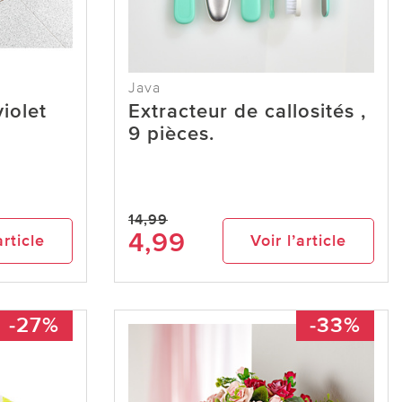
Java
violet
Extracteur de callosités ,
9 pièces.
14,99
4,99
article
Voir l’article
-27%
-33%