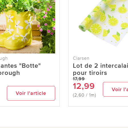
ough
Clarsen
lantes "Botte"
Lot de 2 intercala
orough
pour tiroirs
17,99
12,99
Voir l’
Voir l’article
(2,60 / 1m)