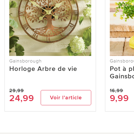
Gainsborough
Gainsbor
Horloge Arbre de vie
Pot à p
Gainsb
29,99
16,99
24,99
9,99
Voir l’article