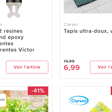
ls
Clarsen
2 résines
Tapis ultra-doux, 
nd époxy
entes
rentes Victor
14,99
6,99
Voir l’article
Voir l’
-41%