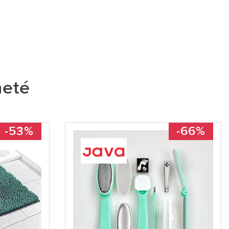
heté
-53%
-66%