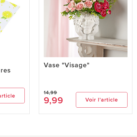
Vase "Visage"
ires
14,99
article
9,99
Voir l’article