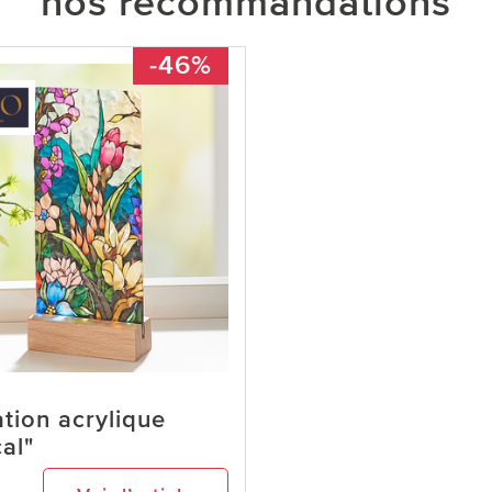
nos recommandations
-46%
tion acrylique
al"