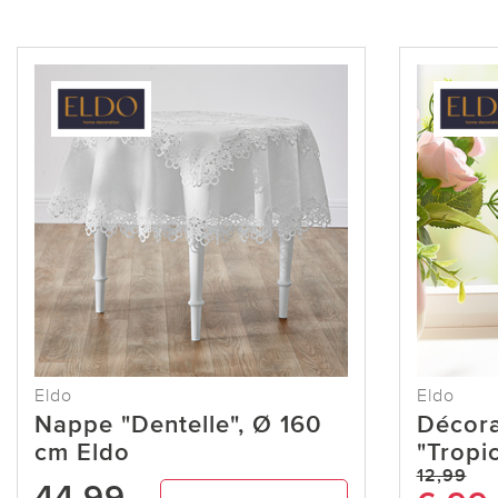
Eldo
Eldo
Nappe "Dentelle", Ø 160
Décora
cm Eldo
"Tropic
12,99
44,99