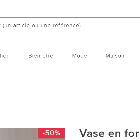
tien
Bien-être
Mode
Maison
Vase en for
-50%