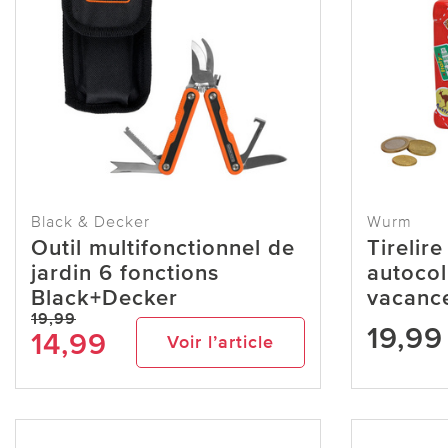
Black & Decker
Wurm
Outil multifonctionnel de
Tirelir
jardin 6 fonctions
autocol
Black+Decker
vacanc
19,99
19,99
14,99
Voir l’article