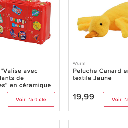
Wurm
e "Valise avec
Peluche Canard e
lants de
textile Jaune
es" en céramique
19,99
Voir l’article
Voir l’