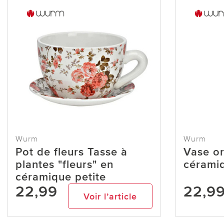
Wurm
Wurm
Pot de fleurs Tasse à
Vase o
plantes "fleurs" en
cérami
céramique petite
22,99
22,9
Voir l’article