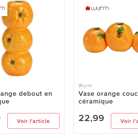
Wurm
range debout en
Vase orange couc
que
céramique
9
22,99
Voir l’article
Voir l’