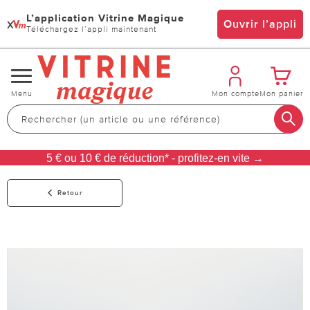
L’application Vitrine Magique
x
Ouvrir l’appli
Téléchargez l’appli maintenant
Changer
Menu
Mon compte
Mon panier
de
navigation
5 € ou 10 € de réduction* - profitez-en vite →
Retour