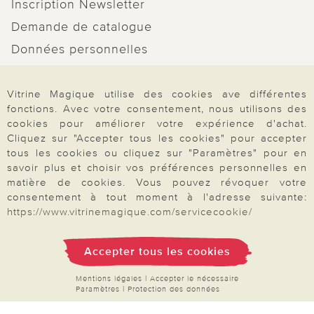
Inscription Newsletter
Demande de catalogue
Données personnelles
Droit de rétractation
Vitrine Magique utilise des cookies ave différentes
Rétractation
fonctions. Avec votre consentement, nous utilisons des
cookies pour améliorer votre expérience d'achat.
Cliquez sur "Accepter tous les cookies" pour accepter
tous les cookies ou cliquez sur "Paramètres" pour en
savoir plus et choisir vos préférences personnelles en
Paiement & Livraison
matière de cookies. Vous pouvez révoquer votre
consentement à tout moment à l'adresse suivante:
https://www.vitrinemagique.com/servicecookie/
À propos de nous
Accepter tous les cookies
Besoin d'aide?
Mentions légales
|
Accepter le nécessaire
Paramètres
|
Protection des données