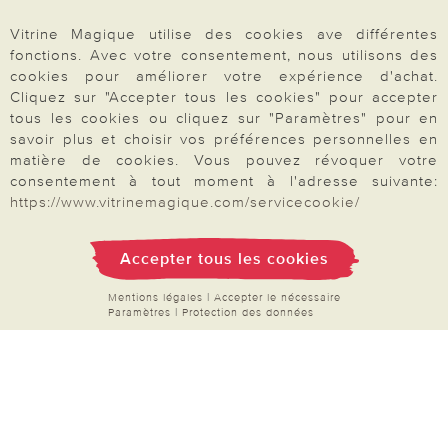
Rétractation
Vitrine Magique utilise des cookies ave différentes
fonctions. Avec votre consentement, nous utilisons des
cookies pour améliorer votre expérience d'achat.
Cliquez sur "Accepter tous les cookies" pour accepter
tous les cookies ou cliquez sur "Paramètres" pour en
Paiement & Livraison
savoir plus et choisir vos préférences personnelles en
matière de cookies. Vous pouvez révoquer votre
consentement à tout moment à l'adresse suivante:
À propos de nous
https://www.vitrinemagique.com/servicecookie/
Accepter tous les cookies
Besoin d'aide?
Mentions légales
|
Accepter le nécessaire
Paramètres
|
Protection des données
Mentions légales
|
CGV
|
Données & liberté
|
Vie privée & cookies
Prix en Euro, TVA légale incluse
©2026 Vitrine Magique