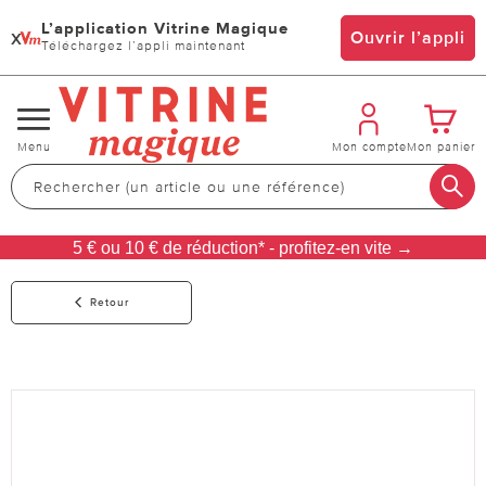
L’application Vitrine Magique
x
Ouvrir l’appli
Téléchargez l’appli maintenant
Changer
Menu
Mon compte
Mon panier
de
navigation
5 € ou 10 € de réduction* - profitez-en vite →
Retour