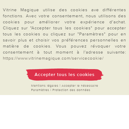
Rétractation
Vitrine Magique utilise des cookies ave différentes
fonctions. Avec votre consentement, nous utilisons des
cookies pour améliorer votre expérience d'achat.
Cliquez sur "Accepter tous les cookies" pour accepter
tous les cookies ou cliquez sur "Paramètres" pour en
Paiement & Livraison
savoir plus et choisir vos préférences personnelles en
matière de cookies. Vous pouvez révoquer votre
consentement à tout moment à l'adresse suivante:
À propos de nous
https://www.vitrinemagique.com/servicecookie/
Accepter tous les cookies
Besoin d'aide?
Mentions légales
|
Accepter le nécessaire
Paramètres
|
Protection des données
Mentions légales
|
CGV
|
Données & liberté
|
Vie privée & cookies
Prix en Euro, TVA légale incluse
©2026 Vitrine Magique