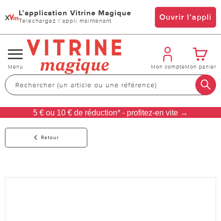
L’application Vitrine Magique
x
Ouvrir l’appli
Téléchargez l’appli maintenant
Changer
Menu
Mon compte
Mon panier
de
navigation
5 € ou 10 € de réduction* - profitez-en vite →
Retour