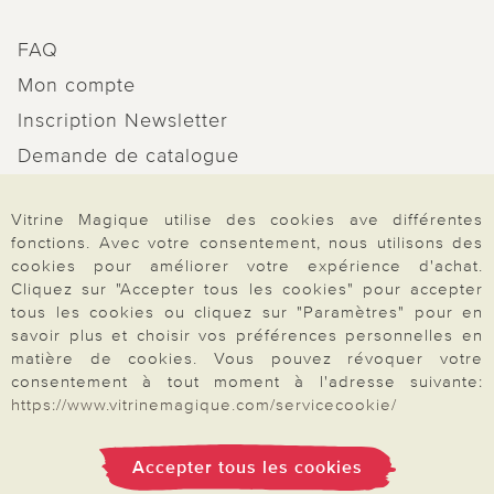
FAQ
Mon compte
Inscription Newsletter
Demande de catalogue
Données personnelles
Vitrine Magique utilise des cookies ave différentes
Droit de rétractation
fonctions. Avec votre consentement, nous utilisons des
Rétractation
cookies pour améliorer votre expérience d'achat.
Cliquez sur "Accepter tous les cookies" pour accepter
tous les cookies ou cliquez sur "Paramètres" pour en
savoir plus et choisir vos préférences personnelles en
matière de cookies. Vous pouvez révoquer votre
consentement à tout moment à l'adresse suivante:
Paiement & Livraison
https://www.vitrinemagique.com/servicecookie/
À propos de nous
Accepter tous les cookies