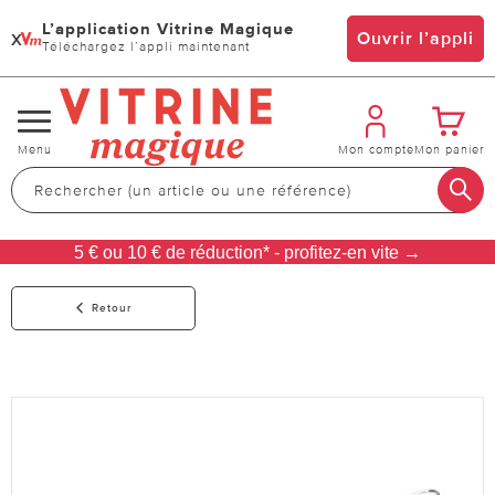
L’application Vitrine Magique
x
Ouvrir l’appli
Téléchargez l’appli maintenant
Changer
Menu
Mon compte
Mon panier
de
navigation
5 € ou 10 € de réduction* - profitez-en vite →
Retour