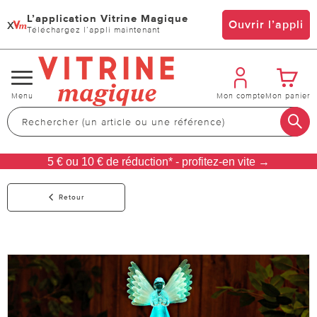
L’application Vitrine Magique
x
Ouvrir l’appli
Téléchargez l’appli maintenant
Changer
Menu
Mon compte
Mon panier
de
navigation
5 € ou 10 € de réduction* - profitez-en vite →
Retour