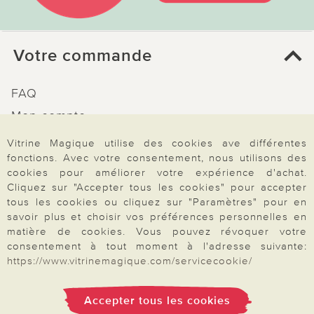
Votre commande
FAQ
Mon compte
Inscription Newsletter
Vitrine Magique utilise des cookies ave différentes
fonctions. Avec votre consentement, nous utilisons des
Demande de catalogue
cookies pour améliorer votre expérience d'achat.
Données personnelles
Cliquez sur "Accepter tous les cookies" pour accepter
tous les cookies ou cliquez sur "Paramètres" pour en
Droit de rétractation
savoir plus et choisir vos préférences personnelles en
Rétractation
matière de cookies. Vous pouvez révoquer votre
consentement à tout moment à l'adresse suivante:
https://www.vitrinemagique.com/servicecookie/
Accepter tous les cookies
Paiement & Livraison