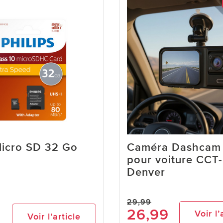
Micro SD 32 Go
Caméra Dashcam 
pour voiture CCT
Denver
29,99
26,99
Voir l’
Voir l’article