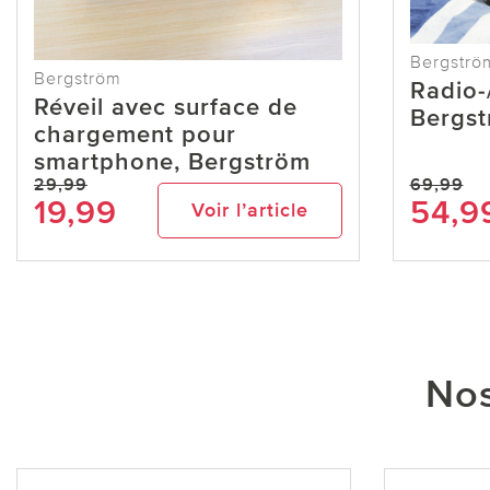
Bergströ
Bergström
Radio-
Réveil avec surface de
Bergs
chargement pour
smartphone, Bergström
29,99
69,99
19,99
54,9
Voir l’article
Nos