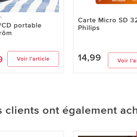
m
Carte Micro SD 3
/CD portable
Philips
tröm
14,99
9
Voir l’article
Voir l’a
 clients ont également ac