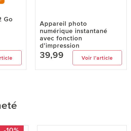
2 Go
Appareil photo
numérique instantané
avec fonction
d'impression
39,99
rticle
Voir l’article
heté
-10%