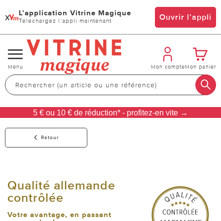
L’application Vitrine Magique
x
Ouvrir l’appli
Téléchargez l’appli maintenant
Changer
Menu
Mon compte
Mon panier
de
navigation
5 € ou 10 € de réduction* - profitez-en vite →
Retour
Qualité allemande
contrôlée
Votre avantage, en passant