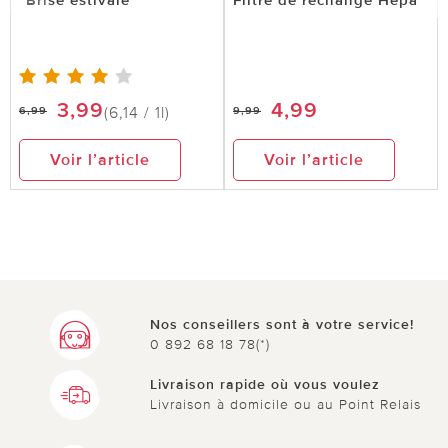
utile
pas utile
3,99
4,99
(6,14 / 1l)
6,99
9,99
le 16.10.2025
sur Emma C. de Köln
Voir l’article
Voir l’article
Top
Le rapport qualité-prix est parfait. Idéal pour mes
grandes fenêtres. [Traduit automatiquement de
l'allemand]
Nos conseillers sont à votre service!
0 892 68 18 78(*)
0 sur 0 ont trouvé cette évaluation utile.
Livraison rapide où vous voulez
utile
pas utile
Livraison à domicile ou au Point Relais