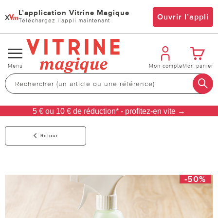
L’application Vitrine Magique
x
Ouvrir l’appli
Téléchargez l’appli maintenant
Changer
Menu
Mon compte
Mon panier
de
navigation
5 € ou 10 € de réduction* - profitez-en vite →
Retour
-50%