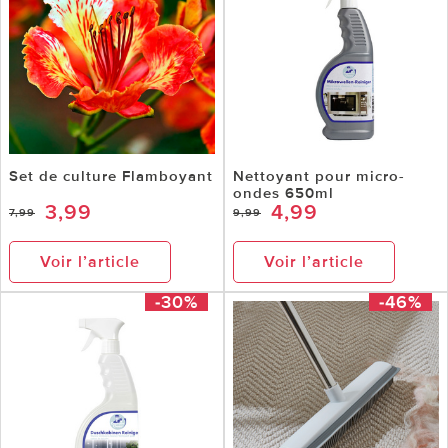
Set de culture Flamboyant
Nettoyant pour micro-
ondes 650ml
3,99
4,99
7,99
9,99
Voir l’article
Voir l’article
-30%
-46%