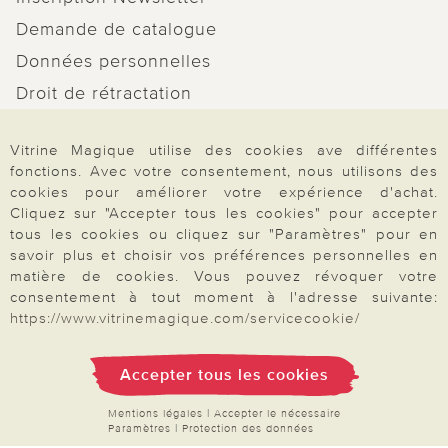
Demande de catalogue
Données personnelles
Droit de rétractation
Rétractation
Vitrine Magique utilise des cookies ave différentes
fonctions. Avec votre consentement, nous utilisons des
cookies pour améliorer votre expérience d'achat.
Cliquez sur "Accepter tous les cookies" pour accepter
tous les cookies ou cliquez sur "Paramètres" pour en
Paiement & Livraison
savoir plus et choisir vos préférences personnelles en
matière de cookies. Vous pouvez révoquer votre
consentement à tout moment à l'adresse suivante:
À propos de nous
https://www.vitrinemagique.com/servicecookie/
Accepter tous les cookies
Besoin d'aide?
Mentions légales
|
Accepter le nécessaire
Paramètres
|
Protection des données