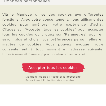
Données personnelles
Droit de rétractation
Vitrine Magique utilise des cookies ave différentes
Rétractation
fonctions. Avec votre consentement, nous utilisons des
cookies pour améliorer votre expérience d'achat.
Cliquez sur "Accepter tous les cookies" pour accepter
tous les cookies ou cliquez sur "Paramètres" pour en
savoir plus et choisir vos préférences personnelles en
Paiement & Livraison
matière de cookies. Vous pouvez révoquer votre
consentement à tout moment à l'adresse suivante:
https://www.vitrinemagique.com/servicecookie/
À propos de nous
Accepter tous les cookies
Mentions légales
|
Accepter le nécessaire
Besoin d'aide?
Paramètres
|
Protection des données
Mentions légales
|
CGV
|
Données & liberté
|
Vie privée & cookies
Prix en Euro, TVA légale incluse
©2026 Vitrine Magique