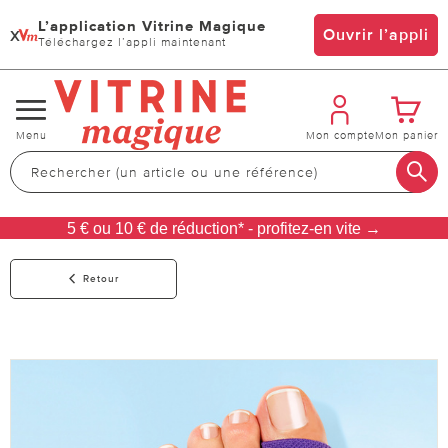
L’application Vitrine Magique
x
Ouvrir l’appli
Téléchargez l’appli maintenant
Changer
Menu
Mon compte
Mon panier
de
navigation
5 € ou 10 € de réduction* - profitez-en vite →
Retour