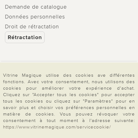
Demande de catalogue
Données personnelles
Droit de rétractation
Rétractation
Paiement & Livraison
Vitrine Magique utilise des cookies ave différentes
fonctions. Avec votre consentement, nous utilisons des
cookies pour améliorer votre expérience d'achat.
À propos de nous
Cliquez sur "Accepter tous les cookies" pour accepter
tous les cookies ou cliquez sur "Paramètres" pour en
savoir plus et choisir vos préférences personnelles en
matière de cookies. Vous pouvez révoquer votre
Besoin d'aide?
consentement à tout moment à l'adresse suivante:
https://www.vitrinemagique.com/servicecookie/
Mentions légales
|
CGV
|
Données & liberté
|
Vie privée & cookies