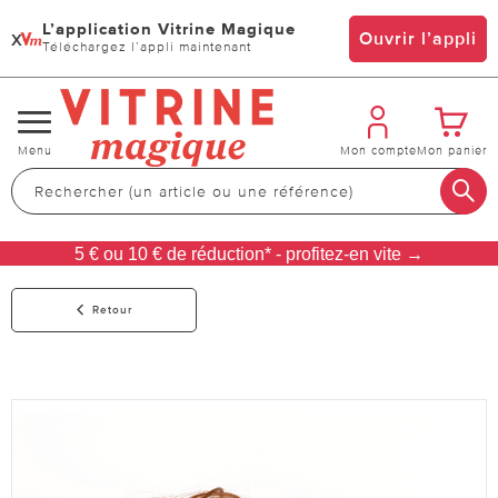
L’application Vitrine Magique
x
Ouvrir l’appli
Téléchargez l’appli maintenant
Changer
Menu
Mon compte
Mon panier
de
navigation
5 € ou 10 € de réduction* - profitez-en vite →
Retour