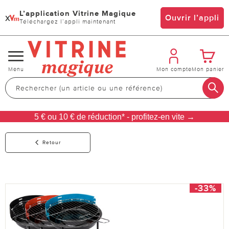
L’application Vitrine Magique
x
Ouvrir l’appli
Téléchargez l’appli maintenant
Changer
Menu
Mon compte
Mon panier
de
navigation
5 € ou 10 € de réduction* - profitez-en vite →
Retour
-33%