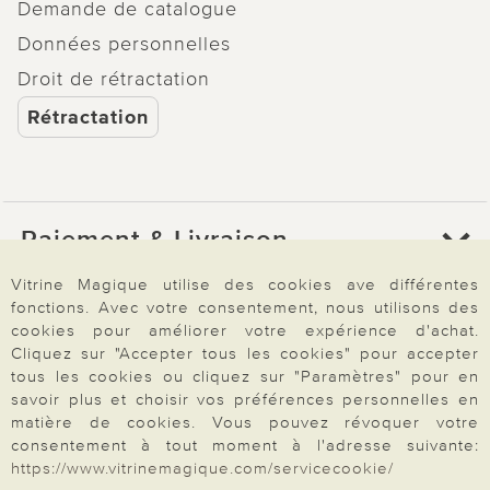
Demande de catalogue
Données personnelles
Droit de rétractation
Rétractation
Paiement & Livraison
Vitrine Magique utilise des cookies ave différentes
fonctions. Avec votre consentement, nous utilisons des
À propos de nous
cookies pour améliorer votre expérience d'achat.
Cliquez sur "Accepter tous les cookies" pour accepter
tous les cookies ou cliquez sur "Paramètres" pour en
Besoin d'aide?
savoir plus et choisir vos préférences personnelles en
matière de cookies. Vous pouvez révoquer votre
consentement à tout moment à l'adresse suivante:
https://www.vitrinemagique.com/servicecookie/
Mentions légales
|
CGV
|
Données & liberté
|
Vie privée & cookies