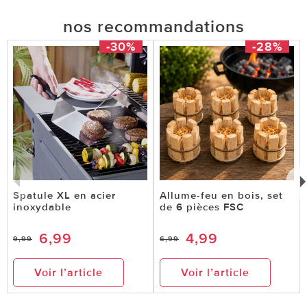
nos recommandations
-30%
-28%
Spatule XL en acier
Allume-feu en bois, set
inoxydable
de 6 pièces FSC
6,99
4,99
9,99
6,99
Voir l’article
Voir l’article