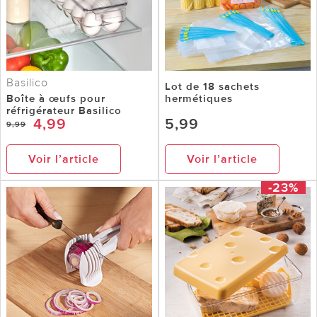
Basilico
Lot de 18 sachets
Boîte à œufs pour
hermétiques
réfrigérateur Basilico
4,99
5,99
9,99
Voir l’article
Voir l’article
-23%