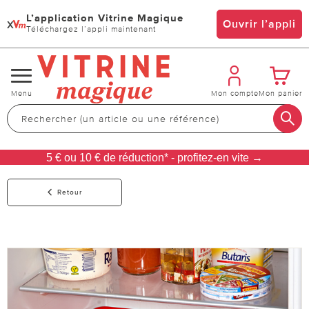
L’application Vitrine Magique
x
Ouvrir l’appli
Téléchargez l’appli maintenant
Changer
Menu
Mon compte
Mon panier
de
navigation
5 € ou 10 € de réduction* - profitez-en vite →
Retour