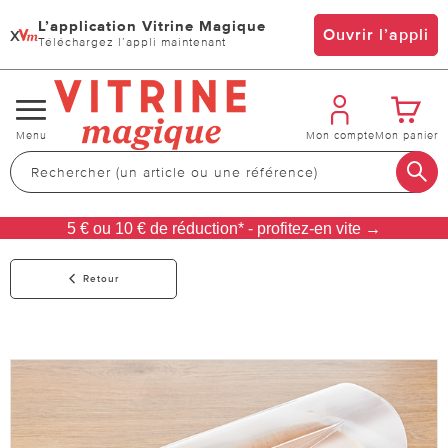
L’application Vitrine Magique
x
Ouvrir l’appli
Téléchargez l’appli maintenant
Changer
Menu
Mon compte
Mon panier
de
navigation
5 € ou 10 € de réduction* - profitez-en vite →
Retour