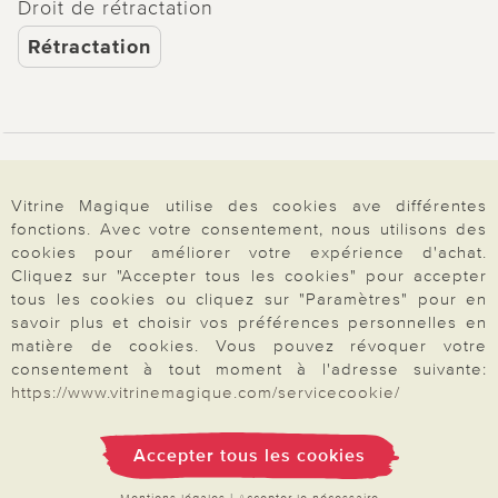
Droit de rétractation
Rétractation
Paiement & Livraison
Vitrine Magique utilise des cookies ave différentes
fonctions. Avec votre consentement, nous utilisons des
À propos de nous
cookies pour améliorer votre expérience d'achat.
Cliquez sur "Accepter tous les cookies" pour accepter
tous les cookies ou cliquez sur "Paramètres" pour en
savoir plus et choisir vos préférences personnelles en
Besoin d'aide?
matière de cookies. Vous pouvez révoquer votre
consentement à tout moment à l'adresse suivante:
https://www.vitrinemagique.com/servicecookie/
Mentions légales
|
CGV
|
Données & liberté
|
Vie privée & cookies
Prix en Euro, TVA légale incluse
Accepter tous les cookies
©2026 Vitrine Magique