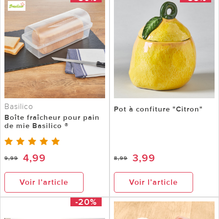
Basilico
Pot à confiture "Citron"
Boîte fraîcheur pour pain
de mie Basilico ®
4,99
3,99
9,99
8,99
Voir l’article
Voir l’article
-20%