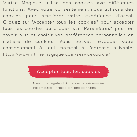
Vitrine Magique utilise des cookies ave différentes
fonctions. Avec votre consentement, nous utilisons des
cookies pour améliorer votre expérience d'achat.
Votre commande
Cliquez sur "Accepter tous les cookies" pour accepter
tous les cookies ou cliquez sur "Paramètres" pour en
savoir plus et choisir vos préférences personnelles en
FAQ
matière de cookies. Vous pouvez révoquer votre
Mon compte
consentement à tout moment à l'adresse suivante:
https://www.vitrinemagique.com/servicecookie/
Inscription Newsletter
Demande de catalogue
Accepter tous les cookies
Données personnelles
Mentions légales
|
Accepter le nécessaire
Droit de rétractation
Paramètres
|
Protection des données
Rétractation
Paiement & Livraison