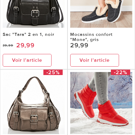
Sac "Tara" 2 en 1, noir
Mocassins confort
"Mone", gris
29,99
29,99
39,99
Voir l’article
Voir l’article
-25%
-22%