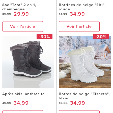
Sac "Tara" 2 en 1,
Bottines de neige "Elfi",
champagne
rouge
29,99
34,99
39,99
44,99
Voir l’article
Voir l’article
-30%
-30%
Après-skis, anthracite
Bottes de neige "Elsbeth",
blanc
34,99
34,99
49,99
49,99