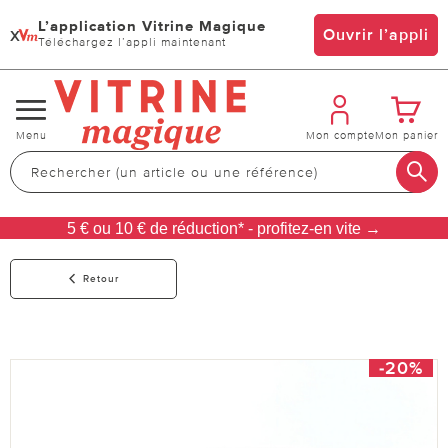
L’application Vitrine Magique
x
Ouvrir l’appli
Téléchargez l’appli maintenant
Changer
Menu
Mon compte
Mon panier
de
navigation
5 € ou 10 € de réduction* - profitez-en vite →
Retour
-20%