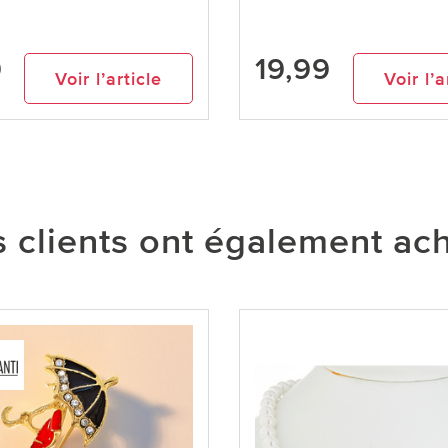
9
19,99
Voir l’article
Voir l’a
 clients ont également ac