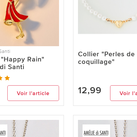
Santi
Collier "Perles de
 "Happy Rain"
coquillage"
di Santi
12,99
Voir l’article
Voir l’