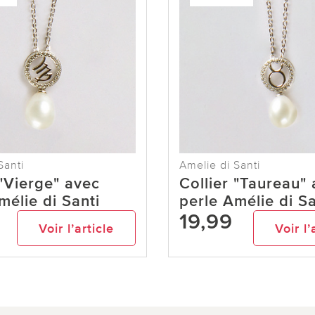
Santi
Amelie di Santi
 "Vierge" avec
Collier "Taureau"
mélie di Santi
perle Amélie di Sa
19,99
Voir l’article
Voir l’