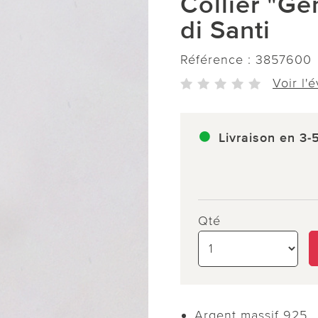
Collier "G
di Santi
Référence :
3857600
Voir l'
Livraison en 3-
Qté
Argent massif 925