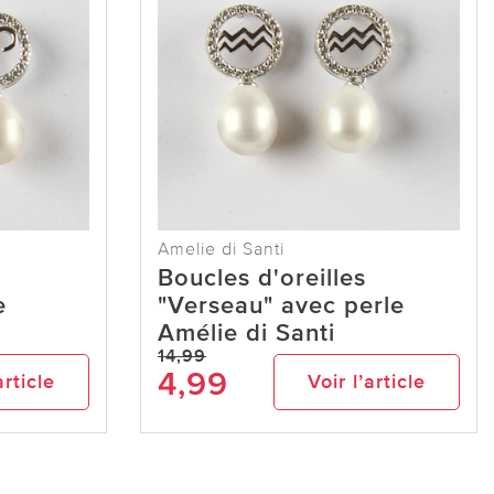
Amelie di Santi
Boucles d'oreilles
e
"Verseau" avec perle
Amélie di Santi
14,99
4,99
article
Voir l’article