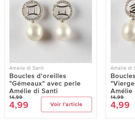
Amelie di Santi
Amelie di 
Boucles d'oreilles
Boucles
"Gémeaux" avec perle
"Vierge
Amélie di Santi
Amélie 
14,99
14,99
4,99
4,99
Voir l’article