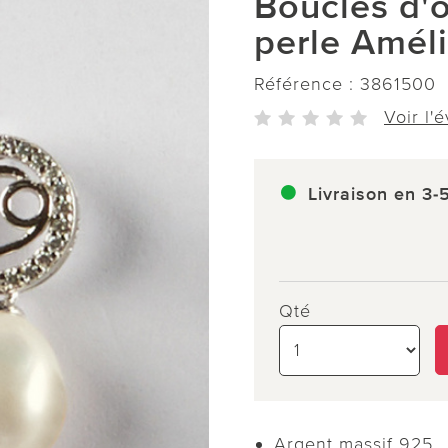
Boucles d'o
perle Améli
Référence :
3861500
Voir l'
Livraison en 3-
Qté
Argent massif 925