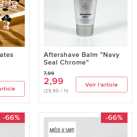
rates
Aftershave Balm ”Navy
Seal Chrome”
7,99
2,99
Voir l’article
article
(29,90 / 1l)
-66%
-66%