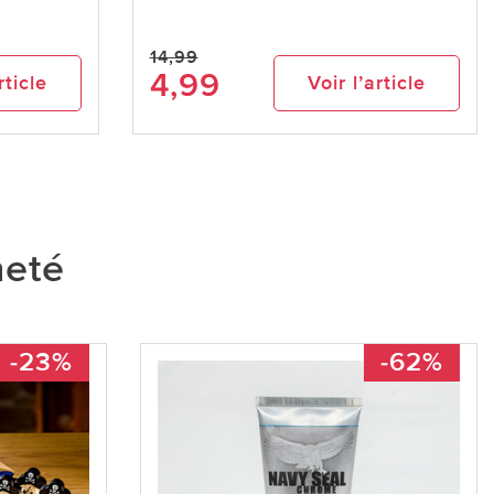
14,99
4,99
rticle
Voir l’article
heté
-23%
-62%