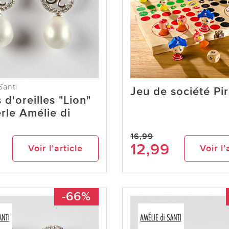
Santi
Jeu de société Pi
 d'oreilles "Lion"
rle Amélie di
16,99
12,99
Voir l’article
Voir l’
-66%