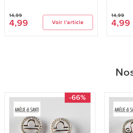
14,99
14,99
4,99
4,99
Voir l’article
Nos
-66%