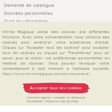
Demande de catalogue
Données personnelles
Droit de rétractation
Rétractation
Vitrine Magique utilise des cookies ave différentes
fonctions. Avec votre consentement, nous utilisons des
cookies pour améliorer votre expérience d'achat.
Cliquez sur "Accepter tous les cookies" pour accepter
tous les cookies ou cliquez sur "Paramètres" pour en
Paiement & Livraison
savoir plus et choisir vos préférences personnelles en
matière de cookies. Vous pouvez révoquer votre
consentement à tout moment à l'adresse suivante:
https://www.vitrinemagique.com/servicecookie/
À propos de nous
Accepter tous les cookies
Besoin d'aide?
Mentions légales
|
Accepter le nécessaire
Paramètres
|
Protection des données
Mentions légales
|
CGV
|
Données & liberté
|
Vie privée & cookies