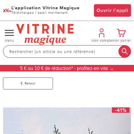
L’application Vitrine Magique
x
Ouvrir l’appli
Téléchargez l’appli maintenant
Changer
Menu
Mon compte
Mon panier
de
navigation
5 € ou 10 € de réduction* - profitez-en vite →
Retour
-41%