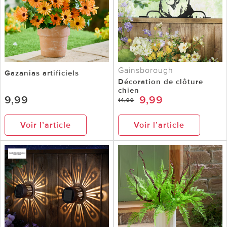
Gainsborough
Gazanias artificiels
Décoration de clôture
chien
9,99
9,99
14,99
Voir l’article
Voir l’article