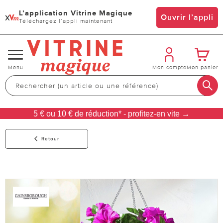
L’application Vitrine Magique
x
Ouvrir l’appli
Téléchargez l’appli maintenant
Changer
Menu
Mon compte
Mon panier
de
navigation
5 € ou 10 € de réduction* - profitez-en vite →
Retour