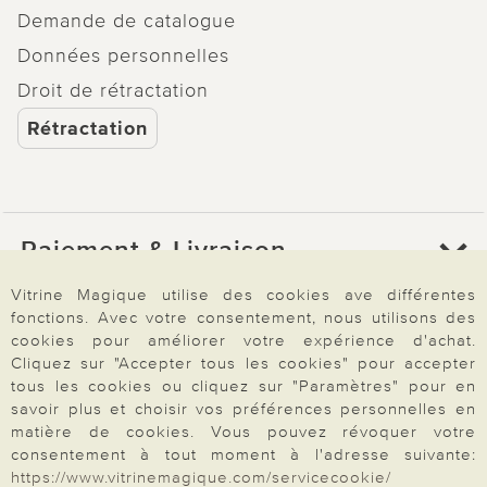
Demande de catalogue
Données personnelles
Droit de rétractation
Rétractation
Paiement & Livraison
Vitrine Magique utilise des cookies ave différentes
fonctions. Avec votre consentement, nous utilisons des
À propos de nous
cookies pour améliorer votre expérience d'achat.
Cliquez sur "Accepter tous les cookies" pour accepter
tous les cookies ou cliquez sur "Paramètres" pour en
Besoin d'aide?
savoir plus et choisir vos préférences personnelles en
matière de cookies. Vous pouvez révoquer votre
consentement à tout moment à l'adresse suivante:
https://www.vitrinemagique.com/servicecookie/
Mentions légales
|
CGV
|
Données & liberté
|
Vie privée & cookies