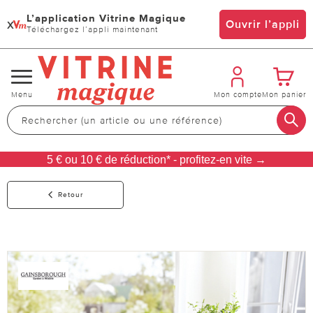
L’application Vitrine Magique
x
Ouvrir l’appli
Téléchargez l’appli maintenant
Changer
Menu
Mon compte
Mon panier
de
navigation
5 € ou 10 € de réduction* - profitez-en vite →
Retour