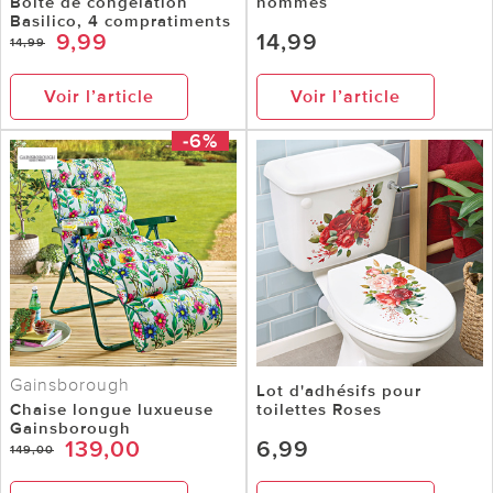
Boîte de congélation
hommes
Basilico, 4 compratiments
9,99
14,99
14,99
Voir l’article
Voir l’article
-6%
Gainsborough
Lot d'adhésifs pour
Chaise longue luxueuse
toilettes Roses
Gainsborough
139,00
6,99
149,00