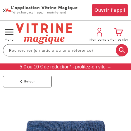
L’application Vitrine Magique
x
Ouvrir l’appli
Téléchargez l’appli maintenant
Changer
Menu
Mon compte
Mon panier
de
navigation
5 € ou 10 € de réduction* - profitez-en vite →
Retour