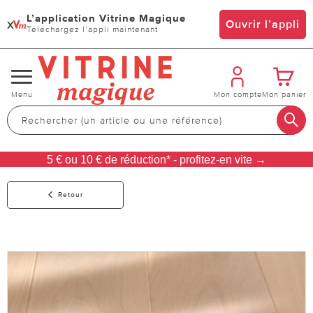
L’application Vitrine Magique
x
Ouvrir l’appli
Téléchargez l’appli maintenant
Changer
Menu
Mon compte
Mon panier
de
navigation
5 € ou 10 € de réduction* - profitez-en vite →
Retour