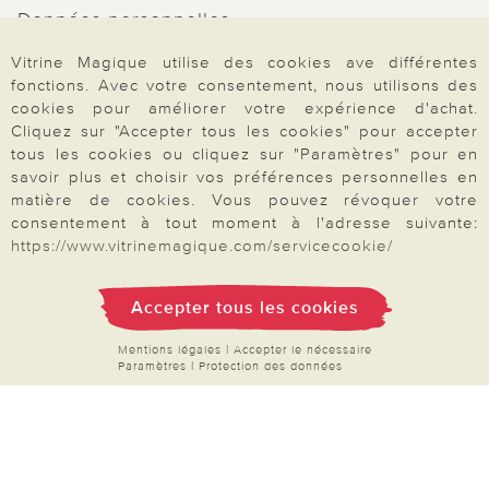
Données personnelles
Droit de rétractation
Vitrine Magique utilise des cookies ave différentes
fonctions. Avec votre consentement, nous utilisons des
Rétractation
cookies pour améliorer votre expérience d'achat.
Cliquez sur "Accepter tous les cookies" pour accepter
tous les cookies ou cliquez sur "Paramètres" pour en
savoir plus et choisir vos préférences personnelles en
matière de cookies. Vous pouvez révoquer votre
Paiement & Livraison
consentement à tout moment à l'adresse suivante:
https://www.vitrinemagique.com/servicecookie/
À propos de nous
Accepter tous les cookies
Mentions légales
|
Accepter le nécessaire
Paramètres
|
Protection des données
Besoin d'aide?
Mentions légales
|
CGV
|
Données & liberté
|
Vie privée & cookies
Prix en Euro, TVA légale incluse