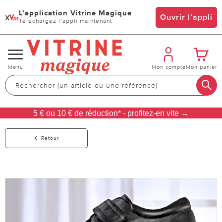
L’application Vitrine Magique
x
Ouvrir l’appli
Téléchargez l’appli maintenant
Changer
Menu
Mon compte
Mon panier
de
navigation
5 € ou 10 € de réduction* - profitez-en vite →
Retour