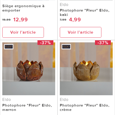
Eldo
Siège ergonomique à
emporter
Photophore "Fleur" Eldo,
kaki
12,99
4,99
19,99
7,99
Voir l’article
Voir l’article
-37%
-37%
Eldo
Eldo
Photophore "Fleur" Eldo,
Photophore "Fleur" Eldo,
marron
crème