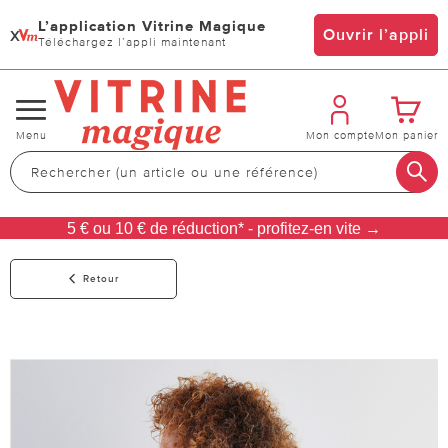
L’application Vitrine Magique
x
Ouvrir l’appli
Téléchargez l’appli maintenant
Changer
Menu
Mon compte
Mon panier
de
navigation
5 € ou 10 € de réduction* - profitez-en vite →
Retour