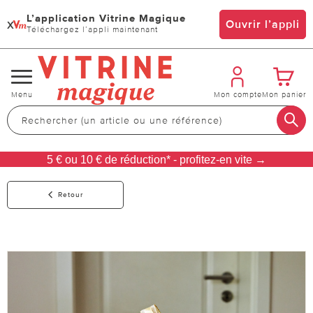
L’application Vitrine Magique
x
Ouvrir l’appli
Téléchargez l’appli maintenant
Changer
Menu
Mon compte
Mon panier
de
navigation
5 € ou 10 € de réduction* - profitez-en vite →
Retour