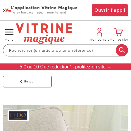
L’application Vitrine Magique
x
Ouvrir l’appli
Téléchargez l’appli maintenant
Changer
Menu
Mon compte
Mon panier
de
navigation
5 € ou 10 € de réduction* - profitez-en vite →
Retour