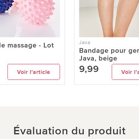
Java
de massage - Lot
Bandage pour ge
Java, beige
9,99
Voir l’article
Voir l’
Évaluation du produit