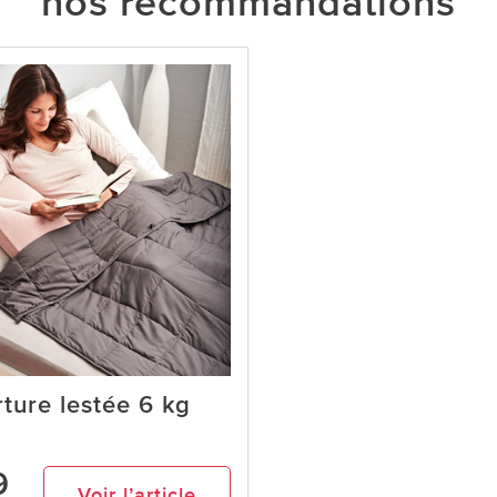
nos recommandations
ture lestée 6 kg
9
Voir l’article