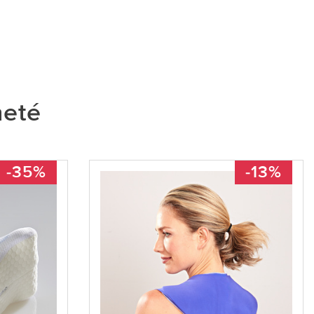
heté
-35%
-13%