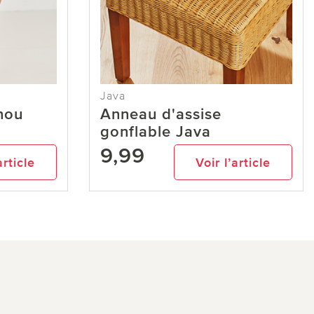
Java
nou
Anneau d'assise
gonflable Java
9,99
article
Voir l’article