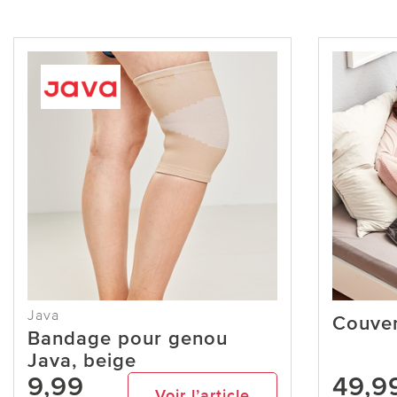
Java
Couver
Bandage pour genou
Java, beige
9,99
49,9
Voir l’article