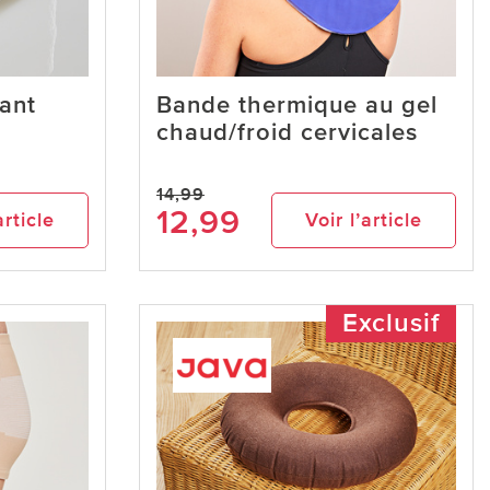
sant
Bande thermique au gel
chaud/froid cervicales
14,99
12,99
article
Voir l’article
Exclusif